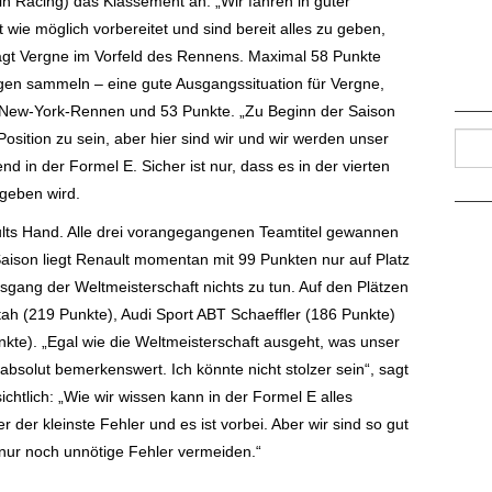
n Racing) das Klassement an. „Wir fahren in guter
 wie möglich vorbereitet und sind bereit alles zu geben,
sagt Vergne im Vorfeld des Rennens. Maximal 58 Punkte
en sammeln – eine gute Ausgangssituation für Vergne,
de New-York-Rennen und 53 Punkte. „Zu Beginn der Saison
Such
osition zu sein, aber hier sind wir und wir werden unser
nd in der Formel E. Sicher ist nur, dass es in der vierten
geben wird.
ults Hand. Alle drei vorangegangenen Teamtitel gewannen
Saison liegt Renault momentan mit 99 Punkten nur auf Platz
gang der Weltmeisterschaft nichts zu tun. Auf den Plätzen
tah (219 Punkte), Audi Sport ABT Schaeffler (186 Punkte)
kte). „Egal wie die Weltmeisterschaft ausgeht, was unser
 absolut bemerkenswert. Ich könnte nicht stolzer sein“, sagt
htlich: „Wie wir wissen kann in der Formel E alles
 der kleinste Fehler und es ist vorbei. Aber wir sind so gut
 nur noch unnötige Fehler vermeiden.“