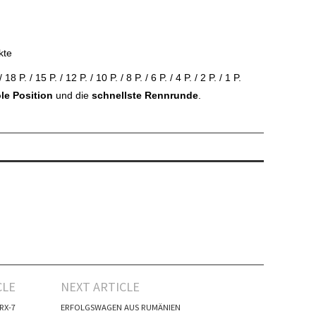
kte
 18 P. / 15 P. / 12 P. / 10 P. / 8 P. / 6 P. / 4 P. / 2 P. / 1 P.
le Position
und die
schnellste Rennrunde
.
CLE
NEXT ARTICLE
RX-7
ERFOLGSWAGEN AUS RUMÄNIEN