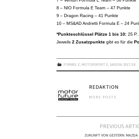
8 – NIO Formula E Team – 47 Punkte
9 – Dragon Racing – 41 Punkte
10 – MS&AD Andretti Formula E – 24 Pun
*Punkteschlüssel
Plätze 1 bis 10:
25 P. /
Jeweils
2 Zusatzpunkte
gibt es für die
Po
FORMEL E
,
MOTORSPORT E
,
SAISON 2017/18
REDAKTION
MORE POSTS
Artikel-
PREVIOUS ARTI
Navigation
ZUKUNFT VON GESTERN: MAZDA 