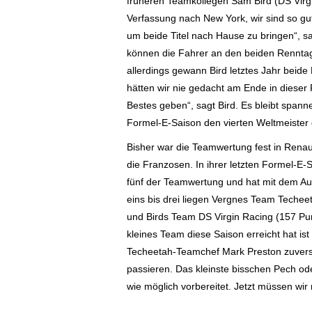
früheren Teamkollegen Sam Bird (DS Virgi
Verfassung nach New York, wir sind so gut
um beide Titel nach Hause zu bringen“, 
können die Fahrer an den beiden Renntag
allerdings gewann Bird letztes Jahr bei
hätten wir nie gedacht am Ende in dieser P
Bestes geben“, sagt Bird. Es bleibt spanne
Formel-E-Saison den vierten Weltmeister 
Bisher war die Teamwertung fest in Rena
die Franzosen. In ihrer letzten Formel-E-
fünf der Teamwertung und hat mit dem Aus
eins bis drei liegen Vergnes Team Techee
und Birds Team DS Virgin Racing (157 Pun
kleines Team diese Saison erreicht hat ist
Techeetah-Teamchef Mark Preston zuversic
passieren. Das kleinste bisschen Pech oder
wie möglich vorbereitet. Jetzt müssen wir