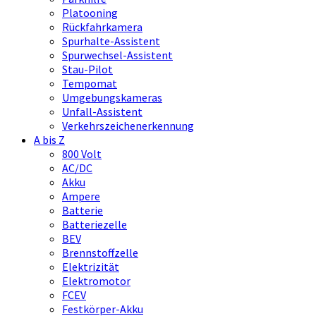
Platooning
Rückfahrkamera
Spurhalte-Assistent
Spurwechsel-Assistent
Stau-Pilot
Tempomat
Umgebungskameras
Unfall-Assistent
Verkehrszeichenerkennung
A bis Z
800 Volt
AC/DC
Akku
Ampere
Batterie
Batteriezelle
BEV
Brennstoffzelle
Elektrizität
Elektromotor
FCEV
Festkörper-Akku