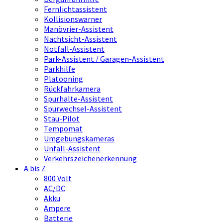
Fernlichtassistent
Kollisionswarner
Manövrier-Assistent
Nachtsicht-Assistent
Notfall-Assistent
Park-Assistent / Garagen-Assistent
Parkhilfe
Platooning
Rückfahrkamera
Spurhalte-Assistent
Spurwechsel-Assistent
Stau-Pilot
Tempomat
Umgebungskameras
Unfall-Assistent
Verkehrszeichenerkennung
A bis Z
800 Volt
AC/DC
Akku
Ampere
Batterie