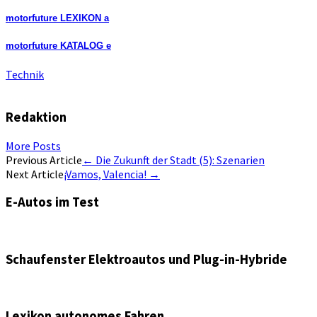
motorfuture LEXIKON a
motorfuture KATALOG e
Technik
Redaktion
More Posts
Artikel-
Previous Article
←
Die Zukunft der Stadt (5): Szenarien
Next Article
¡Vamos, Valencia!
→
Navigation
E-Autos im Test
Schaufenster Elektroautos und Plug-in-Hybride
Lexikon autonomes Fahren