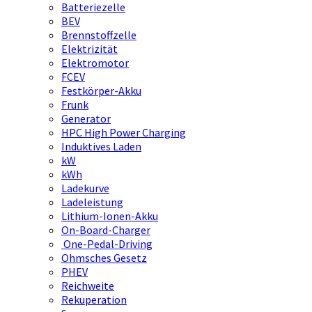
Batteriezelle
BEV
Brennstoffzelle
Elektrizität
Elektromotor
FCEV
Festkörper-Akku
Frunk
Generator
HPC High Power Charging
Induktives Laden
kW
kWh
Ladekurve
Ladeleistung
Lithium-Ionen-Akku
On-Board-Charger
One-Pedal-Driving
Ohmsches Gesetz
PHEV
Reichweite
Rekuperation