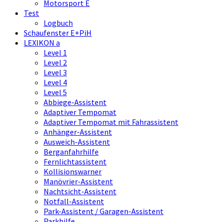
Motorsport E
Test
Logbuch
Schaufenster E+PiH
LEXIKON a
Level 1
Level 2
Level 3
Level 4
Level 5
Abbiege-Assistent
Adaptiver Tempomat
Adaptiver Tempomat mit Fahrassistent
Anhänger-Assistent
Ausweich-Assistent
Berganfahrhilfe
Fernlichtassistent
Kollisionswarner
Manövrier-Assistent
Nachtsicht-Assistent
Notfall-Assistent
Park-Assistent / Garagen-Assistent
Parkhilfe