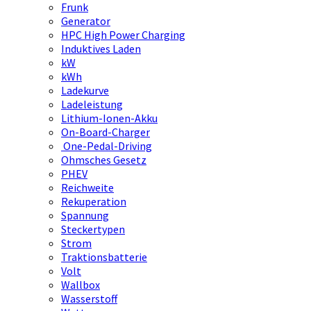
Frunk
Generator
HPC High Power Charging
Induktives Laden
kW
kWh
Ladekurve
Ladeleistung
Lithium-Ionen-Akku
On-Board-Charger
One-Pedal-Driving
Ohmsches Gesetz
PHEV
Reichweite
Rekuperation
Spannung
Steckertypen
Strom
Traktionsbatterie
Volt
Wallbox
Wasserstoff