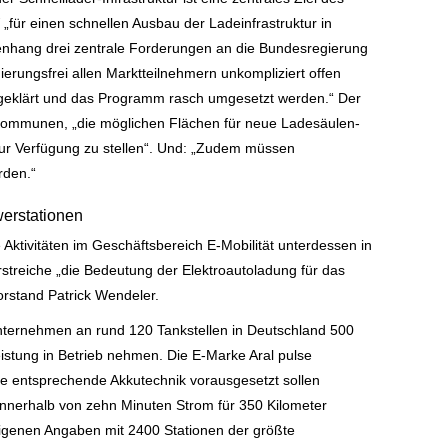
ür einen schnellen Ausbau der Ladeinfrastruktur in
hang drei zentrale Forderungen an die Bundesregierung
erungsfrei allen Marktteilnehmern unkompliziert offen
geklärt und das Programm rasch umgesetzt werden.“ Der
Kommunen, „die möglichen Flächen für neue Ladesäulen-
 zur Verfügung zu stellen“. Und: „Zudem müssen
rden.“
werstationen
 Aktivitäten im Geschäftsbereich E-Mobilität unterdessen in
rstreiche „die Bedeutung der Elektroautoladung für das
Vorstand Patrick Wendeler.
Unternehmen an rund 120 Tankstellen in Deutschland 500
eistung in Betrieb nehmen. Die E-Marke Aral pulse
Die entsprechende Akkutechnik vorausgesetzt sollen
innerhalb von zehn Minuten Strom für 350 Kilometer
eigenen Angaben mit 2400 Stationen der größte