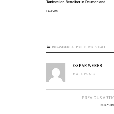
Tankstellen-Betreiber in Deutschland
Foto: Aral
INFRASTRUKTUR
,
POLITIK
,
WIRTSCHAFT
OSKAR WEBER
MORE POSTS
Artikel-
PREVIOUS ARTI
Navigation
KURZSTR