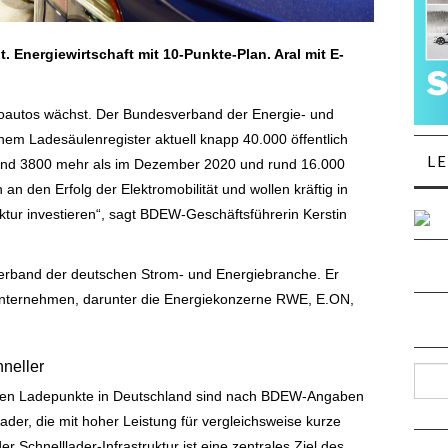
. Energiewirtschaft mit 10-Punkte-Plan. Aral mit E-
ktroautos wächst. Der Bundesverband der Energie- und
inem Ladesäulenregister aktuell knapp 40.000 öffentlich
L
rund 3800 mehr als im Dezember 2020 und rund 16.000
n den Erfolg der Elektromobilität und wollen kräftig in
ktur investieren“, sagt BDEW-Geschäftsführerin Kerstin
erband der deutschen Strom- und Energiebranche. Er
Unternehmen, darunter die Energiekonzerne RWE, E.ON,
hneller
Such
ichen Ladepunkte in Deutschland sind nach BDEW-Angaben
der, die mit hoher Leistung für vergleichsweise kurze
 Schnelllader-Infrastruktur ist eine zentrales Ziel des