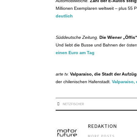
Automobilwoche.
Zahl der E-Autos steig
Millionen Exemplaren weltweit – plus 55 
deutlich
Süddeutsche Zeitung.
Die Wiener „Öffis
Und liebt die Busse und Bahnen der öster
einen Euro am Tag
arte tv.
Valparaiso, die Stadt der Aufzü
der chilenischen Hafenstadt.
Valparaiso,
NETZFISCHER
REDAKTION
MORE POSTS