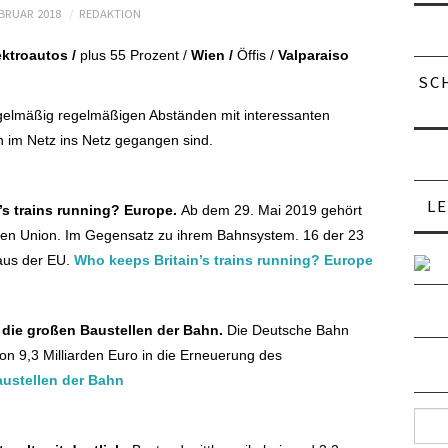
EBRUAR 2018
REDAKTION
ktroautos /
plus 55 Prozent /
Wien /
Öffis /
Valparaiso
SC
regelmäßig regelmäßigen Abständen mit interessanten
 im Netz ins Netz gegangen sind.
L
’s trains running? Europe.
Ab dem 29. Mai 2019 gehört
hen Union. Im Gegensatz zu ihrem Bahnsystem. 16 der 23
aus der EU.
Who keeps Britain’s trains running? Europe
 die großen Baustellen der Bahn.
Die Deutsche Bahn
on 9,3 Milliarden Euro in die Erneuerung des
austellen der Bahn
Such