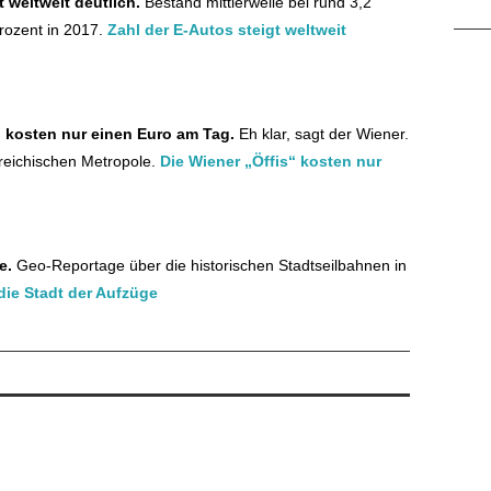
t weltweit deutlich.
Bestand mittlerweile bei rund 3,2
Prozent in 2017.
Zahl der E-Autos steigt weltweit
“ kosten nur einen Euro am Tag.
Eh klar, sagt der Wiener.
reichischen Metropole.
Die Wiener „Öffis“ kosten nur
ge.
Geo-Reportage über die historischen Stadtseilbahnen in
 die Stadt der Aufzüge