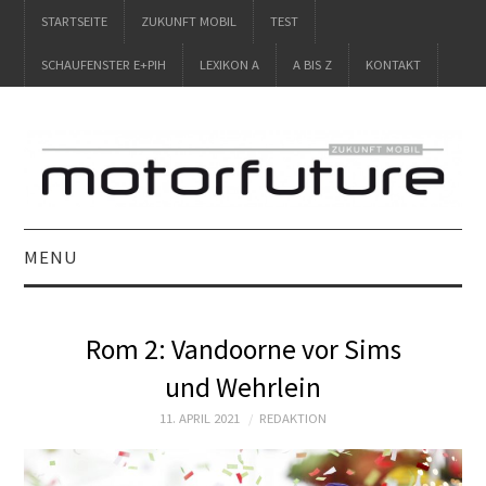
STARTSEITE
ZUKUNFT MOBIL
TEST
SCHAUFENSTER E+PIH
LEXIKON A
A BIS Z
KONTAKT
MENU
STARTSEITE
Rom 2: Vandoorne vor Sims
ZUKUNFT MOBIL
und Wehrlein
TEST
11. APRIL 2021
REDAKTION
SCHAUFENSTER