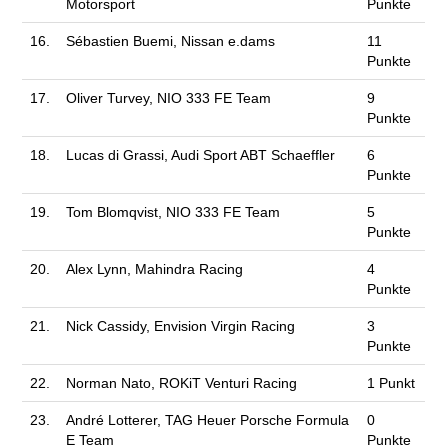
Motorsport
Punkte
16.
Sébastien Buemi, Nissan e.dams
11
Punkte
17.
Oliver Turvey, NIO 333 FE Team
9
Punkte
18.
Lucas di Grassi, Audi Sport ABT Schaeffler
6
Punkte
19.
Tom Blomqvist, NIO 333 FE Team
5
Punkte
20.
Alex Lynn, Mahindra Racing
4
Punkte
21.
Nick Cassidy, Envision Virgin Racing
3
Punkte
22.
Norman Nato, ROKiT Venturi Racing
1 Punkt
23.
André Lotterer, TAG Heuer Porsche Formula
0
E Team
Punkte