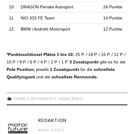
10.
DRAGON Penske Autosport
24 Punkte
11.
NIO 333 FE Team
14 Punkte
12.
BMW i Andretti Motorsport
12 Punkte
*Punkteschlüssel
Plätze 1 bis 10:
25 P. / 18 P. / 15 P. / 12 P. /
10 P. / 8 P. / 6 P. / 4 P. / 2 P. / 1 P.
3 Zusatzpunkt
gibt es für die
Pole Position,
jeweils
1 Zusatzpunkt
für die
schnellste
Qualifyingzeit
und
die
schnellste Rennrunde.
FORMEL E
,
MOTORSPORT E
,
SAISON 2020/21
REDAKTION
MORE POSTS