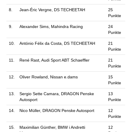
8.
Jean-Éric Vergne, DS TECHEETAH
25
Punkte
9.
Alexander Sims, Mahindra Racing
24
Punkte
10.
António Félix da Costa, DS TECHEETAH
21
Punkte
11.
René Rast, Audi Sport ABT Schaeffler
21
Punkte
12.
Oliver Rowland, Nissan e.dams
15
Punkte
13.
Sergio Sette Camara, DRAGON Penske
13
Autosport
Punkte
14.
Nico Müller, DRAGON Penske Autosport
12
Punkte
15.
Maximilian Günther, BMW i Andretti
12