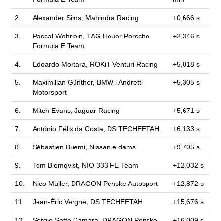
2.
Alexander Sims, Mahindra Racing
+0,666 s
3.
Pascal Wehrlein, TAG Heuer Porsche
+2,346 s
Formula E Team
4.
Edoardo Mortara, ROKiT Venturi Racing
+5,018 s
5.
Maximilian Günther, BMW i Andretti
+5,305 s
Motorsport
6.
Mitch Evans, Jaguar Racing
+5,671 s
7.
António Félix da Costa, DS TECHEETAH
+6,133 s
8.
Sébastien Buemi, Nissan e.dams
+9,795 s
9.
Tom Blomqvist, NIO 333 FE Team
+12,032 s
10.
Nico Müller, DRAGON Penske Autosport
+12,872 s
11.
Jean-Éric Vergne, DS TECHEETAH
+15,676 s
12.
Sergio Sette Camara, DRAGON Penske
+16,009 s