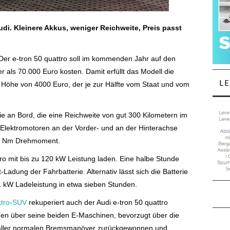
udi. Kleinere Akkus, weniger Reichweite, Preis passt
 Der e-tron 50 quattro soll im kommenden Jahr auf den
als 70.000 Euro kosten. Damit erfüllt das Modell die
L
Höhe von 4000 Euro, der je zur Hälfte vom Staat und vom
ie an Bord, die eine Reichweite von gut
300 Kilometern im
 Elektromotoren an der
Vorder- und
an der Hinterachse
40 Nm Drehmoment.
ro mit bis zu
120 kW Leistung laden. Eine halbe Stunde
-Ladung der Fahrbatterie.
Alternativ lässt sich die Batterie
1 kW Ladeleistung in etwa sieben Stunden.
ektro-SUV
rekuperiert auch der Audi e-tron 50 quattro
gen über seine beiden E-Maschinen, bevorzugt über die
ie aller normalen Bremsmanöver zurückgewonnen und