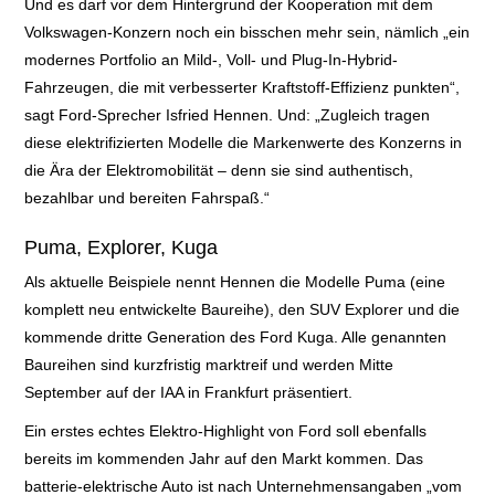
Und es darf vor dem Hintergrund der Kooperation mit dem
Volkswagen-Konzern noch ein bisschen mehr sein, nämlich „ein
LEXIKON A
modernes Portfolio an Mild-, Voll- und Plug-In-Hybrid-
Fahrzeugen, die mit verbesserter Kraftstoff-Effizienz punkten“,
A BIS Z
sagt Ford-Sprecher Isfried Hennen. Und: „Zugleich tragen
diese elektrifizierten Modelle die Markenwerte des Konzerns in
KONTAKT
die Ära der Elektromobilität – denn sie sind authentisch,
bezahlbar und bereiten Fahrspaß.“
Puma, Explorer, Kuga
Als aktuelle Beispiele nennt Hennen die Modelle Puma (eine
komplett neu entwickelte Baureihe), den SUV Explorer und die
kommende dritte Generation des Ford Kuga. Alle genannten
Baureihen sind kurzfristig marktreif und werden Mitte
September auf der IAA in Frankfurt präsentiert.
Ein erstes echtes Elektro-Highlight von Ford soll ebenfalls
bereits im kommenden Jahr auf den Markt kommen. Das
batterie-elektrische Auto ist nach Unternehmensangaben „vom