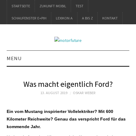
STARTSEITE
ZUKUNFT MOBIL
TEST
SCHAUFENSTER E+PIH
LEXIKON A
A BIS Z
KONTAKT
MENU
STARTSEITE
Was macht eigentlich Ford?
ZUKUNFT MOBIL
13. AUGUST 2019
OSKAR WEBER
TEST
Ein vom Mustang inspirierter Vollelektriker? Mit 600
Kilometer Reichweite? Genau das verspricht Ford für das
SCHAUFENSTER
kommende Jahr.
E+PIH