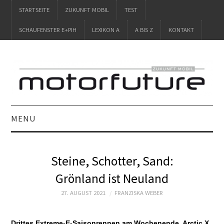
STARTSEITE
ZUKUNFT MOBIL
TEST
SCHAUFENSTER E+PIH
LEXIKON A
A BIS Z
KONTAKT
MENU
STARTSEITE
Steine, Schotter, Sand:
ZUKUNFT MOBIL
Grönland ist Neuland
TEST
27. AUGUST 2021
FRANZISKA WEBER
SCHAUFENSTER
Drittes Extreme-E-Saisonrennen am Wochenende. Arctic X