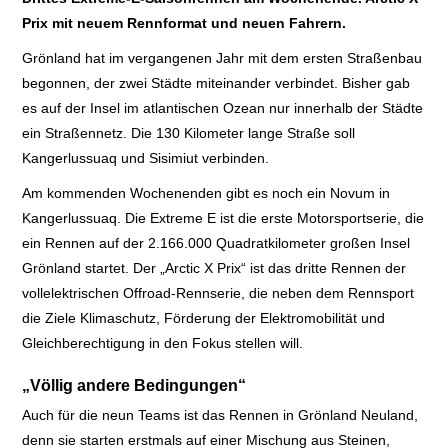
Prix mit neuem Rennformat und neuen Fahrern.
E+PIH
Grönland hat im vergangenen Jahr mit dem ersten Straßenbau
begonnen, der zwei Städte miteinander verbindet. Bisher gab
LEXIKON A
es auf der Insel im atlantischen Ozean nur innerhalb der Städte
ein Straßennetz. Die 130 Kilometer lange Straße soll
A BIS Z
Kangerlussuaq und Sisimiut verbinden.
KONTAKT
Am kommenden Wochenenden gibt es noch ein Novum in
Kangerlussuaq. Die Extreme E ist die erste Motorsportserie, die
ein Rennen auf der 2.166.000 Quadratkilometer großen Insel
Grönland startet. Der „Arctic X Prix“ ist das dritte Rennen der
vollelektrischen Offroad-Rennserie, die neben dem Rennsport
die Ziele Klimaschutz, Förderung der Elektromobilität und
Gleichberechtigung in den Fokus stellen will.
„Völlig andere Bedingungen“
Auch für die neun Teams ist das Rennen in Grönland Neuland,
denn sie starten erstmals auf einer Mischung aus Steinen,