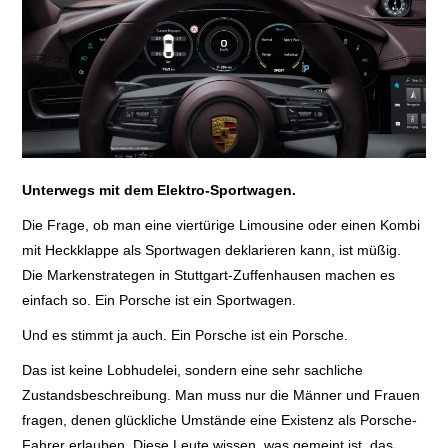
E+PIH
LEXIKON A
A BIS Z
Unterwegs mit dem Elektro-Sportwagen.
KONTAKT
Die Frage, ob man eine viertürige Limousine oder einen Kombi
mit Heckklappe als Sportwagen deklarieren kann, ist müßig.
Die Markenstrategen in Stuttgart-Zuffenhausen machen es
einfach so. Ein Porsche ist ein Sportwagen.
Und es stimmt ja auch. Ein Porsche ist ein Porsche.
Das ist keine Lobhudelei, sondern eine sehr sachliche
Zustandsbeschreibung. Man muss nur die Männer und Frauen
fragen, denen glückliche Umstände eine Existenz als Porsche-
Fahrer erlauben. Diese Leute wissen, was gemeint ist, das