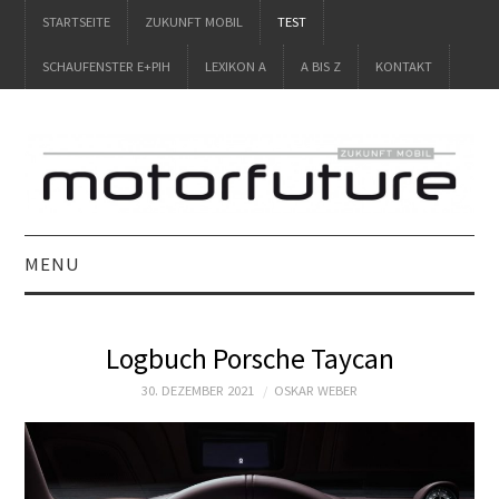
STARTSEITE
ZUKUNFT MOBIL
TEST
SCHAUFENSTER E+PIH
LEXIKON A
A BIS Z
KONTAKT
MENU
STARTSEITE
Logbuch Porsche Taycan
ZUKUNFT MOBIL
30. DEZEMBER 2021
OSKAR WEBER
TEST
SCHAUFENSTER