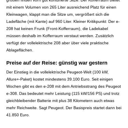
großen finden vorn gut konturierte Sitze. Der Kofferraum bietet
mit einem Volumen von 265 Liter ausreichend Platz für einen
Kleinwagen, klappt man die Sitze um, vergrößert sich die
Ladefläche (mit Kante) auf 960 Liter. Kleiner Kritikpunkt: Der e-
208 hat keinen Frunk (Front-Kofferraum), die Ladekabel
müssen deshalb im Kofferraum verstaut werden. Zusätzlich
verfügt der vollelektrische 208 aber über viele praktische
Ablageflächen.
Preise auf der Reise: günstig war gestern
Der Einstieg in die vollelektrische Peugeot-Welt (100 kW,
Allure+-Paket) kostet mindestens 39.100 Euro. Seit einigen
Wochen gibt es den e-208 mit dem Antriebsstrang des Peugeot
e-308. Das bedeutet mehr Leistung (115 kW/156 PS) und trotz
gleichbleibender Batterie mit plus 38 Kilometern auch etwas
mehr Reichweite. Sagt Peugeot. Der Basispreis startet dann bei
41.850 Euro.