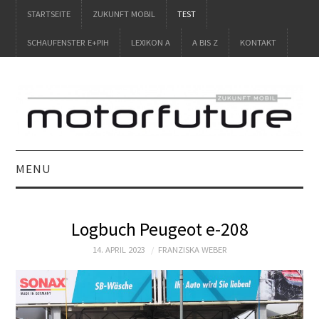
STARTSEITE
ZUKUNFT MOBIL
TEST
SCHAUFENSTER E+PIH
LEXIKON A
A BIS Z
KONTAKT
MENU
STARTSEITE
Logbuch Peugeot e-208
ZUKUNFT MOBIL
14. APRIL 2023
FRANZISKA WEBER
TEST
SCHAUFENSTER