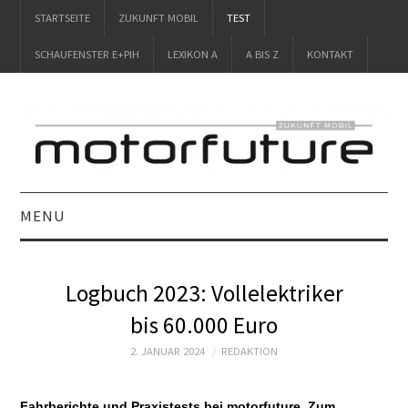
STARTSEITE
ZUKUNFT MOBIL
TEST
SCHAUFENSTER E+PIH
LEXIKON A
A BIS Z
KONTAKT
MENU
STARTSEITE
Logbuch 2023: Vollelektriker
ZUKUNFT MOBIL
bis 60.000 Euro
TEST
2. JANUAR 2024
REDAKTION
SCHAUFENSTER
Fahrberichte und Praxistests bei motorfuture. Zum