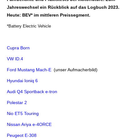
Jahreswechsel ein Rückblick auf das Logbuch 2023.
E+PIH
Heute: BEV*
im mittleren Preissegment.
*Battery Electric Vehicle
LEXIKON A
A BIS Z
Cupra Born
VW ID.4
KONTAKT
Ford Mustang Mach-E
(unser Aufmacherbild)
Hyundai Ioniq 6
Audi Q4 Sportback e-tron
Polestar 2
Nio ET5 Touring
Nissan Ariya e-4ORCE
Peugeot E-308