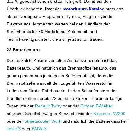
das Angebot ist schon erstaunlich groß. Damit Sie den
Überblick behalten, listet der
motorfuture-Katalog
stets das
aktuell verfügbare Programm: Hybride, Plug-in-Hybride,
Elektroautos. Momentan warten bei den Händlern der
Serienhersteller 66 Modelle auf Automobil- und
Technikavantgardisten, die sich jetzt schon trauen.
22 Batterieautos
Die radikalste Abkehr von alten Antriebskonzepten ist das
Batterieauto. Und natürlich das Brennstoffzellenauto, das
genau genommen ja auch ein Batterieauto ist, denn die
Brennstoffzelle wandelt den zugeführten Wasserstoff in
Ladestrom für die Fahrbatterie. In den Schaufenstern der
Händler stehen bereits 22 echte Elektriker – darunter lustige
Typen wie der
Renault Twizy
oder der
Citroën E-Méhari
,
nützliche Stadtlieferwagen-Konzepte wie der
Nissan e_NV200
oder der
Streetscooter Work
und natürlich die Batterieklassiker
Tesla S
oder
BMW i3
.