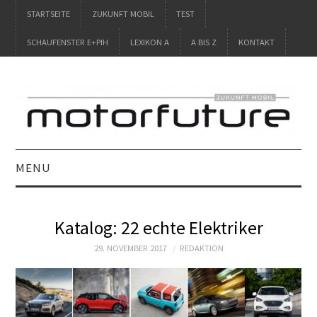
STARTSEITE
ZUKUNFT MOBIL
TEST
SCHAUFENSTER E+PIH
LEXIKON A
A BIS Z
KONTAKT
MENU
STARTSEITE
Katalog: 22 echte Elektriker
ZUKUNFT MOBIL
29. NOVEMBER 2017
REDAKTION
TEST
SCHAUFENSTER