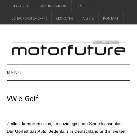
STARTSEITE
ZUKUNFT MOBIL
TEST
SCHAUFENSTER E+PIH
LEXIKON A
A BIS Z
KONTAKT
MENU
STARTSEITE
VW e-Golf
ZUKUNFT MOBIL
TEST
Zeitlos, kompromisslos, im soziologischen Sinne klassenlos:
Der Golf ist
das Auto
. Jedenfalls in Deutschland und in weiten
SCHAUFENSTER