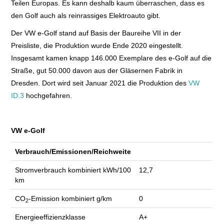
Teilen Europas. Es kann deshalb kaum überraschen, dass es
den Golf auch als reinrassiges Elektroauto gibt.
E+PIH
Der VW e-Golf stand auf Basis der Baureihe VII in der
LEXIKON A
Preisliste, die Produktion wurde Ende 2020 eingestellt.
Insgesamt kamen knapp 146.000 Exemplare des e-Golf auf die
A BIS Z
Straße, gut 50.000 davon aus der Gläsernen Fabrik in
Dresden. Dort wird seit Januar 2021 die Produktion des
VW
ID.3
hochgefahren.
KONTAKT
VW e-Golf
Verbrauch/Emissionen/Reichweite
Stromverbrauch kombiniert kWh/100
12,7
km
CO
-Emission kombiniert g/km
0
2
Energieeffizienzklasse
A+