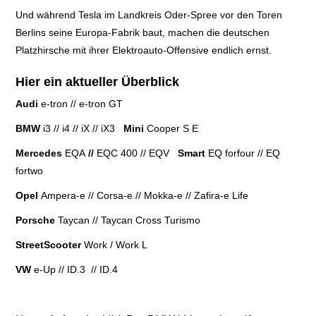
Und während Tesla im Landkreis Oder-Spree vor den Toren
Berlins seine Europa-Fabrik baut, machen die deutschen
Platzhirsche mit ihrer Elektroauto-Offensive endlich ernst.
Hier ein aktueller Überblick
Audi
e-tron
//
e-tron GT
BMW
i3
//
i4
//
iX
//
iX3
Mini
Cooper S E
Mercedes
EQA
//
EQC 400
//
EQV
Smart
EQ forfour
//
EQ
fortwo
Opel
Ampera-e
//
Corsa-e
//
Mokka-e
//
Zafira-e Life
Porsche
Taycan
//
Taycan Cross Turismo
StreetScooter
Work / Work L
VW
e-Up
//
ID.3
//
ID.4