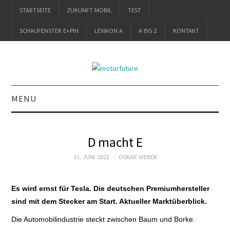
STARTSEITE
ZUKUNFT MOBIL
TEST
SCHAUFENSTER E+PIH
LEXIKON A
A BIS Z
KONTAKT
MENU
STARTSEITE
D macht E
ZUKUNFT MOBIL
11. JUNI 2021
OSKAR WEBER
TEST
Es wird ernst für Tesla. Die deutschen Premiumhersteller
sind mit dem Stecker am Start. Aktueller Marktüberblick.
SCHAUFENSTER
Die Automobilindustrie steckt zwischen Baum und Borke.
E+PIH