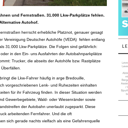
hnen und Fernstraßen. 31.000 Lkw-Parkplätze fehlen.
Alternative Autohof.
rnstraßen herrscht erhebliche Platznot, genauer gesagt
der Vereinigung Deutscher Autohöfe (VEDA) fehlen entlang
L
ls 31.000 Lkw-Parkplätze. Die Folgen sind gefährlich:
oder in den Ein- uns Ausfahrten der Autobahnparkplätze
ommt: Trucker, die abseits der Autohöfe bzw. Rastplätze
Überfällen.
ingt die Lkw-Fahrer häufig in arge Bredouille,
ich vorgeschriebenen Lenk- und Ruhezeiten einhalten
keiten für ihr Fahrzeug finden. In dieser Situation werden
d Gewerbegebiete, Wald- oder Wiesenränder sowie
andstreifen der Autobahn unerlaubt zugeparkt. Diese
uck arbeitenden Fernfahrer. Und die oft
n sich gerade nachts vielfach als eine Gefahrenquelle