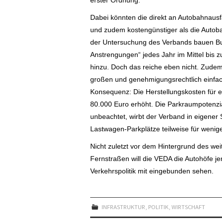
erster Ordnung.
Dabei könnten die direkt an Autobahnaus
und zudem kostengünstiger als die Autob
der Untersuchung des Verbands bauen Bu
Anstrengungen“ jedes Jahr im Mittel bis
hinzu. Doch das reiche eben nicht. Zudem 
großen und genehmigungsrechtlich einfac
Konsequenz: Die Herstellungskosten für e
80.000 Euro erhöht.
Die Parkraumpotenzi
unbeachtet, wirbt der Verband in eigen
Lastwagen-Parkplätze teilweise für weniger
Nicht zuletzt vor dem Hintergrund des 
Fernstraßen will die VEDA die Autohöfe je
Verkehrspolitik mit eingebunden sehen.
INFRASTRUKTUR
,
POLITIK
,
WIRTSCHAFT