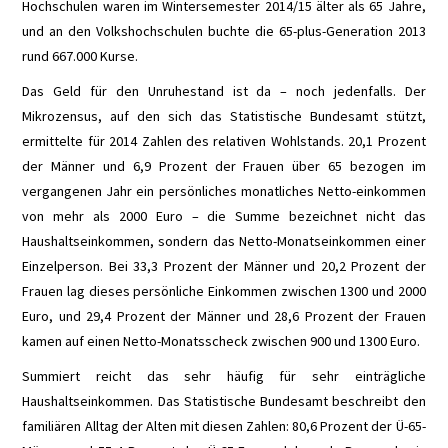
Hochschulen waren im Wintersemester 2014/15 älter als 65 Jahre,
und an den Volkshochschulen buchte die 65-plus-Generation 2013
GARAGEN-ASSISTENT
rund 667.000 Kurse.
PARKHILFE
Das Geld für den Unruhestand ist da – noch jedenfalls. Der
Mikrozensus, auf den sich das Statistische Bundesamt stützt,
PLATOONING
ermittelte für 2014 Zahlen des relativen Wohlstands. 20,1 Prozent
der Männer und 6,9 Prozent der Frauen über 65 bezogen im
RÜCKFAHRKAMERA
vergangenen Jahr ein persönliches monatliches Netto-einkommen
von mehr als 2000 Euro – die Summe bezeichnet nicht das
SPURHALTE-
Haushaltseinkommen, sondern das Netto-Monatseinkommen einer
Einzelperson. Bei 33,3 Prozent der Männer und 20,2 Prozent der
ASSISTENT
Frauen lag dieses persönliche Einkommen zwischen 1300 und 2000
Euro, und 29,4 Prozent der Männer und 28,6 Prozent der Frauen
SPURWECHSEL-
kamen auf einen Netto-Monatsscheck zwischen 900 und 1300 Euro.
Summiert reicht das sehr häufig für sehr einträgliche
ASSISTENT
Haushaltseinkommen. Das Statistische Bundesamt beschreibt den
familiären Alltag der Alten mit diesen Zahlen: 80,6 Prozent der Ü-65-
STAU-PILOT