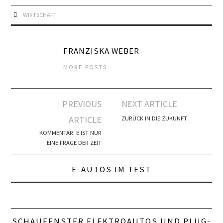
FRUNK
WIRTSCHAFT
GENERATOR
FRANZISKA WEBER
HPC HIGH POWER
MORE POSTS
CHARGING
Artikel-
PREVIOUS
NEXT ARTICLE
INDUKTIVES LADEN
Navigation
ARTICLE
ZURÜCK IN DIE ZUKUNFT
KW
KOMMENTAR: E IST NUR
EINE FRAGE DER ZEIT
KWH
E-AUTOS IM TEST
LADEKURVE
LADELEISTUNG
SCHAUFENSTER ELEKTROAUTOS UND PLUG-