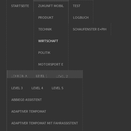
STARTSEITE
ZUKUNFT MOBIL
TEST
PRODUKT
LOGBUCH
TECHNIK
SCHAUFENSTER E+PIH
WIRTSCHAFT
POLITIK
MOTORSPORT E
LEXIKON A
LEVEL 1
LEVEL 2
LEVEL 3
LEVEL 4
LEVEL 5
ABBIEGE-ASSISTENT
ADAPTIVER TEMPOMAT
ADAPTIVER TEMPOMAT MIT FAHRASSISTENT