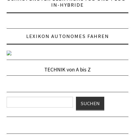
IN-HYBRIDE
LITHIUM-IONEN-
AKKU
LEXIKON AUTONOMES FAHREN
ON-BOARD-CHARGER
ONE-PEDAL-DRIVING
OHMSCHES GESETZ
TECHNIK von A bis Z
PHEV
REICHWEITE
Suchen
SUCHEN
REKUPERATION
SPANNUNG