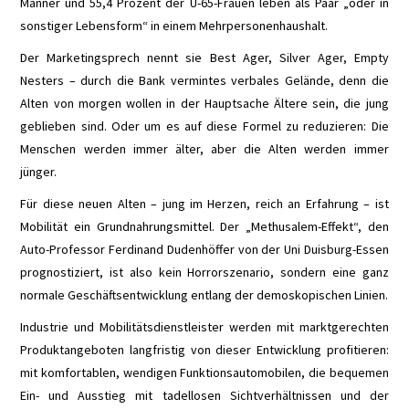
Männer und 55,4 Prozent der Ü-65-Frauen leben als Paar „oder in
sonstiger Lebensform“ in einem Mehrpersonenhaushalt.
TEMPOMAT
Der Marketingsprech nennt sie Best Ager, Silver Ager, Empty
Nesters – durch die Bank vermintes verbales Gelände, denn die
UMGEBUNGSKAMERAS
Alten von morgen wollen in der Hauptsache Ältere sein, die jung
geblieben sind. Oder um es auf diese Formel zu reduzieren: Die
UNFALL-ASSISTENT
Menschen werden immer älter, aber die Alten werden immer
jünger.
VERKEHRSZEICHENERKENNUNG
Für diese neuen Alten – jung im Herzen, reich an Erfahrung – ist
A BIS Z
Mobilität ein Grundnahrungsmittel. Der „Methusalem-Effekt“, den
Auto-Professor Ferdinand Dudenhöffer von der Uni Duisburg-Essen
800 VOLT
prognostiziert, ist also kein Horrorszenario, sondern eine ganz
normale Geschäftsentwicklung entlang der demoskopischen Linien.
AC/DC
Industrie und Mobilitätsdienstleister werden mit marktgerechten
Produktangeboten langfristig von dieser Entwicklung profitieren:
AKKU
mit komfortablen, wendigen Funktionsautomobilen, die bequemen
Ein- und Ausstieg mit tadellosen Sichtverhältnissen und der