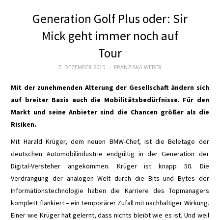
STARTSEITE
Generation Golf Plus oder: Sir
ZUKUNFT MOBIL
Mick geht immer noch auf
Tour
PRODUKT
7. DEZEMBER 2015
FRANZISKA WEBER
TECHNIK
Mit der zunehmenden Alterung der Gesellschaft ändern sich
auf breiter Basis auch die Mobilitätsbedürfnisse. Für den
WIRTSCHAFT
Markt und seine Anbieter sind die Chancen größer als die
Risiken.
POLITIK
Mit Harald Krüger, dem neuen BMW-Chef, ist die Beletage der
MOTORSPORT E
deutschen Automobilindustrie endgültig in der Generation der
Digital-Versteher angekommen. Krüger ist knapp 50. Die
TEST
Verdrängung der analogen Welt durch die Bits und Bytes der
Informationstechnologie haben die Karriere des Topmanagers
LOGBUCH
komplett flankiert – ein temporärer Zufall mit nachhaltiger Wirkung.
Einer wie Krüger hat gelernt, dass nichts bleibt wie es ist. Und weil