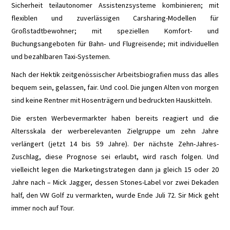
AMPERE
Sicherheit teilautonomer Assistenzsysteme kombinieren; mit
flexiblen und zuverlässigen Carsharing-Modellen für
BATTERIE
Großstadtbewohner; mit speziellen Komfort- und
Buchungsangeboten für Bahn- und Flugreisende; mit individuellen
BATTERIEZELLE
und bezahlbaren Taxi-Systemen.
Nach der Hektik zeitgenössischer Arbeitsbiografien muss das alles
BEV
bequem sein, gelassen, fair. Und cool. Die jungen Alten von morgen
sind keine Rentner mit Hosenträgern und bedruckten Hauskitteln.
BRENNSTOFFZELLE
Die ersten Werbevermarkter haben bereits reagiert und die
Altersskala der werberelevanten Zielgruppe um zehn Jahre
ELEKTRIZITÄT
verlängert (jetzt 14 bis 59 Jahre). Der nächste Zehn-Jahres-
Zuschlag, diese Prognose sei erlaubt, wird rasch folgen. Und
ELEKTROMOTOR
vielleicht legen die Marketingstrategen dann ja gleich 15 oder 20
Jahre nach – Mick Jagger, dessen Stones-Label vor zwei Dekaden
FCEV
half, den VW Golf zu vermarkten, wurde Ende Juli 72. Sir Mick geht
immer noch auf Tour.
FESTKÖRPER-AKKU