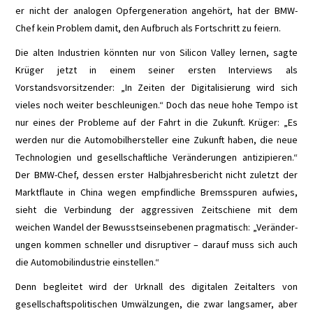
SCHAUFENSTER
er nicht der analogen Opfergeneration angehört, hat der BMW-
Chef kein Problem damit, den Aufbruch als Fortschritt zu feiern.
E+PIH
Die alten Industrien könnten nur von Silicon Valley lernen, sagte
Krüger jetzt in einem seiner ersten Interviews als
LEXIKON A
Vorstandsvorsitzender: „In Zeiten der Digitalisierung wird sich
vieles noch weiter beschleunigen.“ Doch das neue hohe Tempo ist
LEVEL 1
nur eines der Probleme auf der Fahrt in die Zukunft. Krüger: „Es
werden nur die Automobilhersteller eine Zukunft haben, die neue
LEVEL 2
Technologien und gesellschaftliche Veränderungen antizipieren.“
Der BMW-Chef, dessen erster Halbjahresbericht nicht zuletzt der
LEVEL 3
Marktflaute in China wegen empfindliche Bremsspuren aufwies,
sieht die Verbindung der aggressiven Zeitschiene mit dem
LEVEL 4
weichen Wandel der Bewusstseinsebenen pragmatisch: „Veränder-
ungen kommen schneller und disruptiver – darauf muss sich auch
LEVEL 5
die Automobilindustrie einstellen.“
Denn begleitet wird der Urknall des digitalen Zeitalters von
ABBIEGE-ASSISTENT
gesellschaftspolitischen Umwälzungen, die zwar langsamer, aber