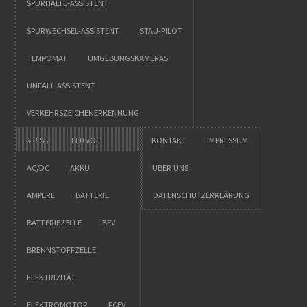
SPURHALTE-ASSISTENT
SPURWECHSEL-ASSISTENT
STAU-PILOT
TEMPOMAT
UMGEBUNGSKAMERAS
UNFALL-ASSISTENT
VERKEHRSZEICHENERKENNUNG
A BIS Z
800 VOLT
KONTAKT
IMPRESSUM
AC/DC
AKKU
ÜBER UNS
AMPERE
BATTERIE
DATENSCHUTZERKLÄRUNG
BATTERIEZELLE
BEV
BRENNSTOFFZELLE
ELEKTRIZITÄT
ELEKTROMOTOR
FCEV