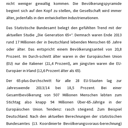
nicht weniger gewaltig kommen. Die Bevölkerungspyramide
ADAPTIVER
beginnt sich auf den Kopf zu stellen, die Gesellschaft wird immer
älter, jedenfalls in den entwickelten Industrienationen.
TEMPOMAT
Das Statistische Bundesamt belegt den gefühlten Trend mit der
ADAPTIVER
aktuellen Studie „Die Generation 65+“. Demnach waren Ende 2013
rund 17 Millionen der in Deutschland lebenden Menschen 65 Jahre
TEMPOMAT MIT
oder älter. Das entspricht einem Bevölkerungsanteil von 20,8
Prozent. Im Durch-schnitt älter waren in der Europäischen Union
FAHRASSISTENT
(EU) nur die Italiener (21,4 Prozent), am jüngsten waren die EU-
Europäer in Irland (12,6 Prozent älter als 65).
ANHÄNGER-
Der 65-plus-Durchschnitt für alle 28 EU-Staaten lag zur
Jahreswende 2013/14 bei 18,5 Prozent. Bei einer
ASSISTENT
Gesamtbevölkerung von 507 Millionen Menschen lebten zum
Stichtag also knapp 94 Millionen Über-65-Jährige in der
AUSWEICH-
Europäischen Union. Tendenz: rasch steigend. Zum Beispiel
Deutschland. Nach den aktuellen Berechnungen der statistischen
ASSISTENT
Bundesamtes (13. Koordinierte Bevölkerungsvoraus-berechnung)