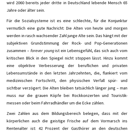
wird 2060 bereits jeder dritte in Deutschland lebende Mensch 65
BERGANFAHRHILFE
Jahre oder älter sein.
Für die Sozialsysteme ist es eine schlechte, für die Konjunktur
FERNLICHTASSISTENT
vermutlich eine gute Nachricht: Die Alten von heute und morgen
werden in rasch wachsender Zahl junge Alte sein. Das hängt mit der
KOLLISIONSWARNER
subjektiven Grundstimmung der Rock- und Pop-Generationen
zusammen –
forever young
ist ein Lebensgefühl, das sich auch vom
MANÖVRIER-
kritischen Blick in den Spiegel nicht stoppen lässt. Hinzu kommt
eine objektive Verbesserung der beruflichen und privaten
ASSISTENT
Lebensumstände in den letzten Jahrzehnten, die, flankiert vom
medizinischen Fortschritt, den physischen Verfall spür- und
NACHTSICHT-
sichtbar verzögert. Die Alten bleiben tatsächlich länger jung – man
muss nur die grauen Köpfe bei Rockkonzerten und Touristik-
ASSISTENT
messen oder beim Fahrradhändler um die Ecke zählen.
Zwei Zahlen aus dem Bildungsbereich belegen, dass mit der
NOTFALL-ASSISTENT
körperlichen auch die geistige Frische auf dem Vormarsch ins
Rentenalter ist: 42 Prozent der Gasthörer an den deutschen
PARK-ASSISTENT /