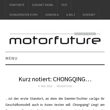
STARTSEITE
ZUKUNFT MOBIL
TEST
SCHAUFENSTER E+PIH
LEXIKON A
A BIS Z
KONTAKT
MENU
STARTSEITE
Kurz notiert: CHONGQING…
ZUKUNFT MOBIL
4. MAI 2016
REDAKTION
TEST
…ist der erste Standort, an dem die Daimler-Tochter car2go ihr
Geschäftsmodell auch in Asien testen will. Chongqing? Liegt am
SCHAUFENSTER