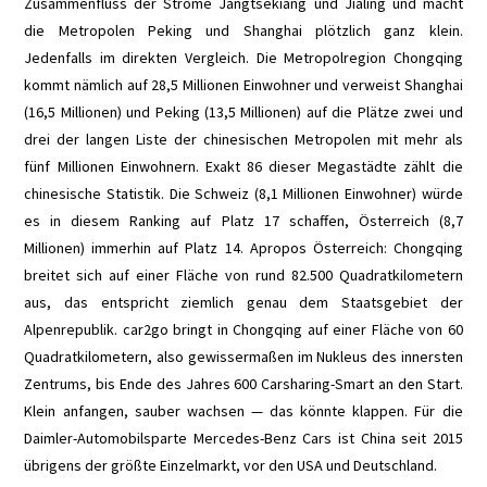
Zusammenfluss der Ströme Jangtsekiang und Jialing und macht
die Metropolen Peking und Shanghai plötzlich ganz klein.
E+PIH
Jedenfalls im direkten Vergleich. Die Metropolregion Chongqing
kommt nämlich auf 28,5 Millionen Einwohner und verweist Shanghai
LEXIKON A
(16,5 Millionen) und Peking (13,5 Millionen) auf die Plätze zwei und
drei der langen Liste der chinesischen Metropolen mit mehr als
A BIS Z
fünf Millionen Einwohnern. Exakt 86 dieser Megastädte zählt die
chinesische Statistik. Die Schweiz (8,1 Millionen Einwohner) würde
KONTAKT
es in diesem Ranking auf Platz 17 schaffen, Österreich (8,7
Millionen) immerhin auf Platz 14. Apropos Österreich: Chongqing
breitet sich auf einer Fläche von rund 82.500 Quadratkilometern
aus, das entspricht ziemlich genau dem Staatsgebiet der
Alpenrepublik. car2go bringt in Chongqing auf einer Fläche von 60
Quadratkilometern, also gewissermaßen im Nukleus des innersten
Zentrums, bis Ende des Jahres 600 Carsharing-Smart an den Start.
Klein anfangen, sauber wachsen — das könnte klappen. Für die
Daimler-Automobilsparte Mercedes-Benz Cars ist China seit 2015
übrigens der größte Einzelmarkt, vor den USA und Deutschland.