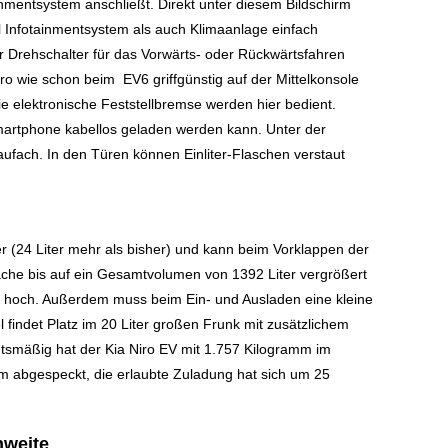
nmentsystem anschließt. Direkt unter diesem Bildschirm
ohl Infotainmentsystem als auch Klimaanlage einfach
r Drehschalter für das Vorwärts- oder Rückwärtsfahren
ro wie schon beim EV6 griffgünstig auf der Mittelkonsole
ie elektronische Feststellbremse werden hier bedient.
 Smartphone kabellos geladen werden kann. Unter der
aufach. In den Türen können Einliter-Flaschen verstaut
er (24 Liter mehr als bisher) und kann beim Vorklappen der
äche bis auf ein Gesamtvolumen von 1392 Liter vergrößert
ht hoch. Außerdem muss beim Ein- und Ausladen eine kleine
indet Platz im 20 Liter großen Frunk mit zusätzlichem
tsmäßig hat der Kia Niro EV mit 1.757 Kilogramm im
 abgespeckt, die erlaubte Zuladung hat sich um 25
hweite