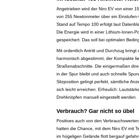
Angetrieben wird der Niro EV von einer 
von 255 Newtonmeter über ein Einstufen-G
Stand auf Tempo 100 erfolgt laut Datenbla
Die Energie wird in einer Lithium-Ionen-P
gespeichert. Das soll bei optimalen Bedi
Mit ordentlich Antritt und Durchzug bring
harmonisch abgestimmt, der Kompakte lieg
Straßenabschnitte. Die einigermaßen dire
in der Spur bleibt und auch schnelle Spu
Sitzposition gelingt perfekt, sämtliche An
sich leicht erreichen. Erfreulich: Lautst
Drehknöpfen manuell eingestellt werden.
Verbrauch? Gar nicht so übel
Positives auch von den Verbrauchswerten
hatten die Chance, mit dem Niro EV mit 
im hügeligen Gelände flott bergauf gefa