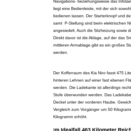
Navigations- beziehungsweise das Infotai
liegt eine Bedienleiste, mit der sich sow
bedienen lassen. Der Starterknopf und de
samt P-Stellung sind beim elektrischen Ni
angesiedelt. Auch die Sitzheizung sowie d
Direkt davor ist die Ablage, auf der das
mittleren Armablage gibt es ein großes St
werden.
Der Kofferraum des Kia Niro fasst 475 Lit
hinteren Lehnen auf einer fast ebenen Fl
werden. Die Ladekante ist allerdings rec
Stufe überwunden werden. Das Ladekabel f
Deckel unter der vorderen Haube. Gewich
Vergleich zum Vorgänger um 50 Kilogramm
Kilogramm erhöht.
I
m Idealfall 463 Kilometer Reic