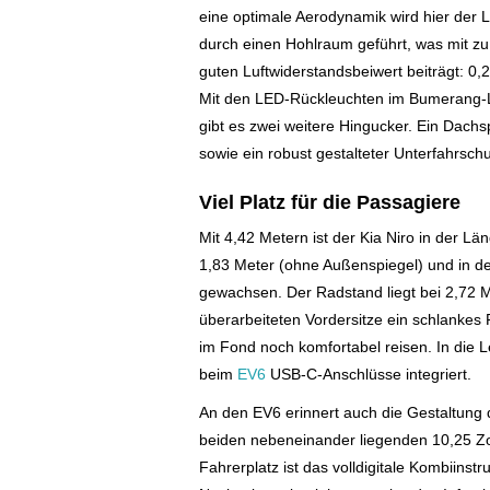
eine optimale Aerodynamik wird hier der 
durch einen Hohlraum geführt, was mit z
guten Luftwiderstandsbeiwert beiträgt: 0,
Mit den LED-Rückleuchten im Bumerang-
gibt es zwei weitere Hingucker. Ein Dachs
sowie ein robust gestalteter Unterfahrsch
Viel Platz für die Passagiere
Mit 4,42 Metern ist der Kia Niro in der Lä
1,83 Meter (ohne Außenspiegel) und in de
gewachsen. Der Radstand liegt bei 2,72 M
überarbeiteten Vordersitze ein schlank
im Fond noch komfortabel reisen. In die 
beim
EV6
USB-C-Anschlüsse integriert.
An den EV6 erinnert auch die Gestaltung
beiden nebeneinander liegenden 10,25 Zol
Fahrerplatz ist das volldigitale Kombiinst