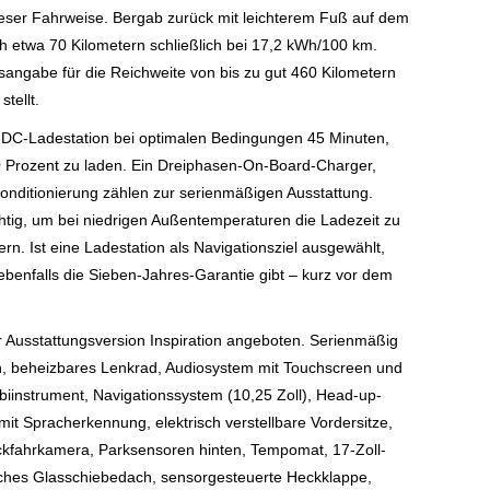
ieser Fahrweise. Bergab zurück mit leichterem Fuß auf dem
h etwa 70 Kilometern schließlich bei 17,2 kWh/100 km.
sangabe für die Reichweite von bis zu gut 460 Kilometern
tellt.
W-DC-Ladestation bei optimalen Bedingungen 45 Minuten,
 Prozent zu laden. Ein Dreiphasen-On-Board-Charger,
nditionierung zählen zur serienmäßigen Ausstattung.
chtig, um bei niedrigen Außentemperaturen die Ladezeit zu
ern. Ist eine Ladestation als Navigationsziel ausgewählt,
ebenfalls die Sieben-Jahres-Garantie gibt – kurz vor dem
er Ausstattungsversion Inspiration angeboten. Serienmäßig
rn, beheizbares Lenkrad, Audiosystem mit Touchscreen und
biinstrument, Navigationssystem (10,25 Zoll), Head-up-
mit Spracherkennung, elektrisch verstellbare Vordersitze,
fahrkamera, Parksensoren hinten, Tempomat, 17-Zoll-
isches Glasschiebedach, sensorgesteuerte Heckklappe,