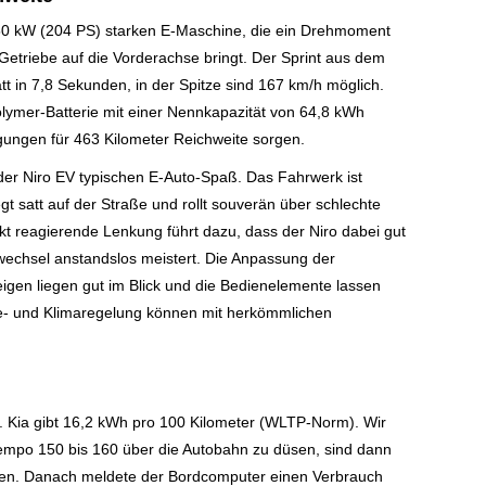
150 kW (204 PS) starken E-Maschine, die ein Drehmoment
etriebe auf die Vorderachse bringt. Der Sprint aus dem
tt in 7,8 Sekunden, in der Spitze sind 167 km/h möglich.
olymer-Batterie mit einer Nennkapazität von 64,8 kWh
ngungen für 463 Kilometer Reichweite sorgen.
t der Niro EV typischen E-Auto-Spaß. Das Fahrwerk ist
t satt auf der Straße und rollt souverän über schlechte
kt reagierende Lenkung führt dazu, dass der Niro dabei gut
rwechsel anstandslos meistert. Die Anpassung der
zeigen liegen gut im Blick und die Bedienelemente lassen
ärke- und Klimaregelung können mit herkömmlichen
. Kia gibt 16,2 kWh pro 100 Kilometer (WLTP-Norm). Wir
Tempo 150 bis 160 über die Autobahn zu düsen, sind dann
hren. Danach meldete der Bordcomputer einen Verbrauch