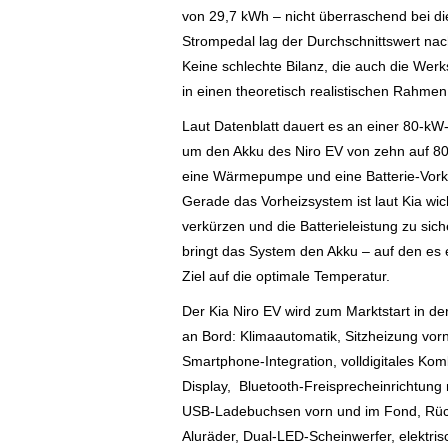
von 29,7 kWh – nicht überraschend bei d
Strompedal lag der Durchschnittswert nac
Keine schlechte Bilanz, die auch die Werk
in einen theoretisch realistischen Rahmen s
Laut Datenblatt dauert es an einer 80-k
um den Akku des Niro EV von zehn auf 80
eine Wärmepumpe und eine Batterie-Vorko
Gerade das Vorheizsystem ist laut Kia wi
verkürzen und die Batterieleistung zu sich
bringt das System den Akku – auf den es 
Ziel auf die optimale Temperatur.
Der Kia Niro EV wird zum Marktstart in d
an Bord: Klimaautomatik, Sitzheizung vo
Smartphone-Integration, volldigitales Kom
Display, Bluetooth-Freisprecheinrichtung 
USB-Ladebuchsen vorn und im Fond, Rück
Aluräder, Dual-LED-Scheinwerfer, elektr