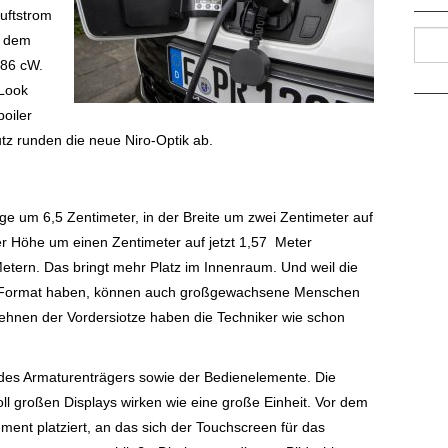
Luftstrom
Such
u dem
286 cW.
Look
poiler
utz runden die neue Niro-Optik ab.
nge um 6,5 Zentimeter, in der Breite um zwei Zentimeter auf
r Höhe um einen Zentimeter auf jetzt 1,57 Meter
etern. Das bringt mehr Platz im Innenraum. Und weil die
es Format haben, können auch großgewachsene Menschen
Lehnen der Vordersiotze haben die Techniker wie schon
 des Armaturenträgers sowie der Bedienelemente. Die
l großen Displays wirken wie eine große Einheit. Vor dem
rument platziert, an das sich der Touchscreen für das