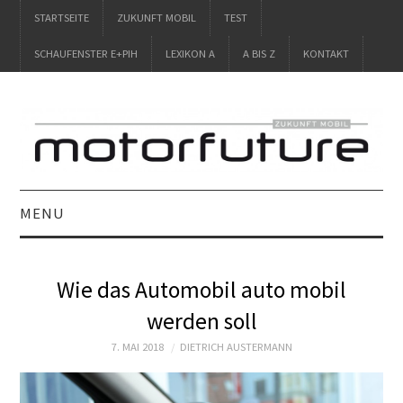
STARTSEITE
ZUKUNFT MOBIL
TEST
SCHAUFENSTER E+PIH
LEXIKON A
A BIS Z
KONTAKT
MENU
STARTSEITE
Wie das Automobil auto mobil
ZUKUNFT MOBIL
werden soll
TEST
7. MAI 2018
DIETRICH AUSTERMANN
SCHAUFENSTER