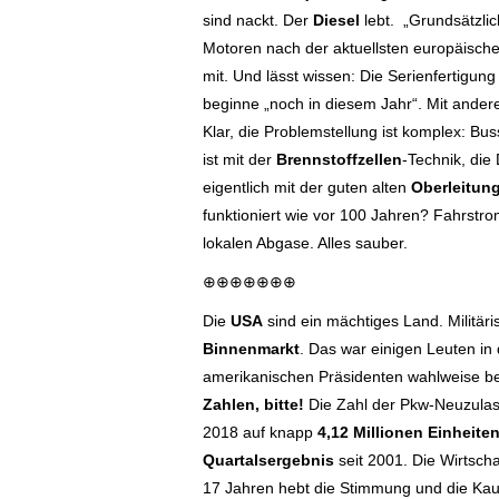
sind nackt. Der
Diesel
lebt. „Grundsätzlic
Motoren nach der aktuellsten europäischen 
mit. Und lässt wissen: Die Serienfertigung
beginne „noch in diesem Jahr“. Mit anderen
Klar, die Problemstellung ist komplex: B
ist mit der
Brennstoffzellen
-Technik, die
eigentlich mit der guten alten
Oberleitun
funktioniert wie vor 100 Jahren? Fahrstro
lokalen Abgase. Alles sauber.
⊕⊕⊕⊕⊕⊕⊕
Die
USA
sind ein mächtiges Land. Militäri
Binnenmarkt
. Das war einigen Leuten in
amerikanischen Präsidenten wahlweise be
Zahlen, bitte!
Die Zahl der Pkw-Neuzulass
2018 auf knapp
4,12 Millionen Einheite
Quartalsergebnis
seit 2001. Die Wirtscha
17 Jahren hebt die Stimmung und die Kau