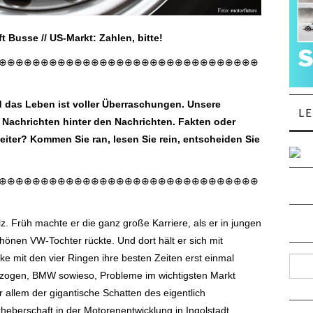
ft Busse // US-Markt: Zahlen, bitte!
⊕⊕⊕⊕⊕⊕⊕⊕⊕⊕⊕⊕⊕⊕⊕⊕⊕⊕⊕⊕⊕⊕⊕⊕⊕⊕⊕⊕⊕⊕⊕
nd das Leben ist voller Überraschungen. Unsere
L
Nachrichten hinter den Nachrichten. Fakten oder
eiter? Kommen Sie ran, lesen Sie rein, entscheiden Sie
⊕⊕⊕⊕⊕⊕⊕⊕⊕⊕⊕⊕⊕⊕⊕⊕⊕⊕⊕⊕⊕⊕⊕⊕⊕⊕⊕⊕⊕⊕⊕
ilz. Früh machte er die ganz große Karriere, als er in jungen
önen VW-Tochter rückte. Und dort hält er sich mit
ke mit den vier Ringen ihre besten Zeiten erst einmal
Such
gezogen, BMW sowieso, Probleme im wichtigsten Markt
allem der gigantische Schatten des eigentlich
heberschaft in der Motorenentwicklung in Ingolstadt