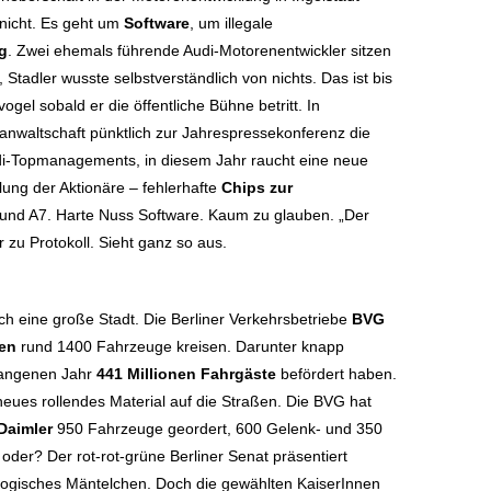
nicht. Es geht um
Software
, um illegale
g
. Zwei ehemals führende Audi-Motorenentwickler sitzen
Stadler wusste selbstverständlich von nichts. Das ist bis
ogel sobald er die öffentliche Bühne betritt. In
nwaltschaft pünktlich zur Jahrespressekonferenz die
di-Topmanagements, in diesem Jahr raucht eine neue
ng der Aktionäre – fehlerhafte
Chips zur
und A7. Harte Nuss Software. Kaum zu glauben. „Der
r zu Protokoll. Sieht ganz so aus.
uch eine große Stadt. Die Berliner Verkehrsbetriebe
BVG
en
rund 1400 Fahrzeuge kreisen. Darunter knapp
gangenen Jahr
441 Millionen Fahrgäste
befördert haben.
eues rollendes Material auf die Straßen. Die BVG hat
Daimler
950 Fahrzeuge geordert, 600 Gelenk- und 350
, oder? Der rot-rot-grüne Berliner Senat präsentiert
kologisches Mäntelchen. Doch die gewählten KaiserInnen