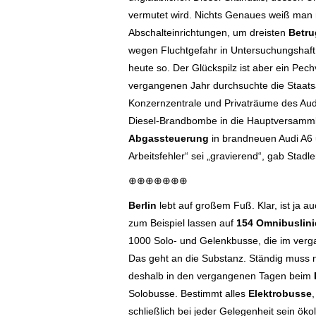
vermutet wird. Nichts Genaues weiß man 
Abschalteinrichtungen, um dreisten
Betru
wegen Fluchtgefahr in Untersuchungshaft, 
heute so. Der Glückspilz ist aber ein Pechv
vergangenen Jahr durchsuchte die Staatsa
Konzernzentrale und Privaträume des Au
Diesel-Brandbombe in die Hauptversammlu
Abgassteuerung
in brandneuen Audi A6 
Arbeitsfehler“ sei „gravierend“, gab Stadle
⊕⊕⊕⊕⊕⊕⊕
Berlin
lebt auf großem Fuß. Klar, ist ja a
zum Beispiel lassen auf
154 Omnibuslini
1000 Solo- und Gelenkbusse, die im ver
Das geht an die Substanz. Ständig muss n
deshalb in den vergangenen Tagen beim
Solobusse. Bestimmt alles
Elektrobusse
schließlich bei jeder Gelegenheit sein ö