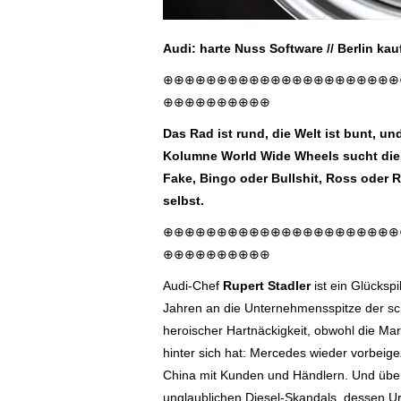
Audi: harte Nuss Software // Berlin kau
⊕⊕⊕⊕⊕⊕⊕⊕⊕⊕⊕⊕⊕⊕⊕⊕⊕⊕⊕⊕⊕⊕
⊕⊕⊕⊕⊕⊕⊕⊕⊕⊕
Das Rad ist rund, die Welt ist bunt, u
Kolumne World Wide Wheels sucht die 
Fake, Bingo oder Bullshit, Ross oder R
selbst.
⊕⊕⊕⊕⊕⊕⊕⊕⊕⊕⊕⊕⊕⊕⊕⊕⊕⊕⊕⊕⊕⊕
⊕⊕⊕⊕⊕⊕⊕⊕⊕⊕
Audi-Chef
Rupert Stadler
ist ein Glücksp
Jahren an die Unternehmensspitze der sch
heroischer Hartnäckigkeit, obwohl die Mar
hinter sich hat: Mercedes wieder vorbei
China mit Kunden und Händlern. Und über 
unglaublichen Diesel-Skandals, dessen Ur