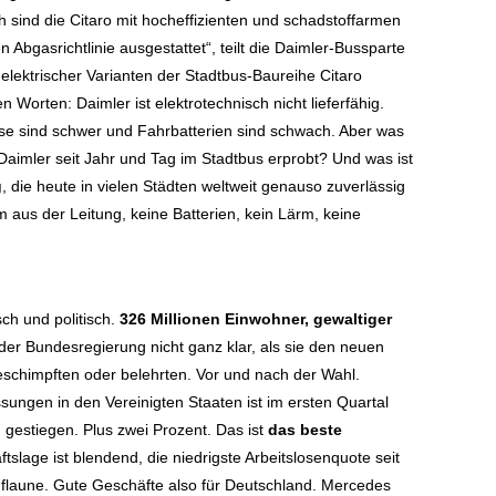
h sind die Citaro mit hocheffizienten und schadstoffarmen
Abgasrichtlinie ausgestattet“, teilt die Daimler-Bussparte
 elektrischer Varianten der Stadtbus-Baureihe Citaro
 Worten: Daimler ist elektrotechnisch nicht lieferfähig.
usse sind schwer und Fahrbatterien sind schwach. Aber was
 Daimler seit Jahr und Tag im Stadtbus erprobt? Und was ist
g
, die heute in vielen Städten weltweit genauso zuverlässig
m aus der Leitung, keine Batterien, kein Lärm, keine
sch und politisch.
326 Millionen Einwohner, gewaltiger
 der Bundesregierung nicht ganz klar, als sie den neuen
schimpften oder belehrten. Vor und nach der Wahl.
ungen in den Vereinigten Staaten ist im ersten Quartal
n
gestiegen. Plus zwei Prozent. Das ist
das beste
ftslage ist blendend, die niedrigste Arbeitslosenquote seit
flaune. Gute Geschäfte also für Deutschland. Mercedes