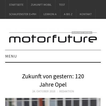
STARTSEITE
ZUKUNFT MOBIL
TEST
SCHAUFENSTER E+PIH
LEXIKON A
A BIS Z
KONTAKT
MENU
STARTSEITE
Zukunft von gestern: 120
ZUKUNFT MOBIL
Jahre Opel
TEST
24. OKTOBER 2018
REDAKTION
SCHAUFENSTER