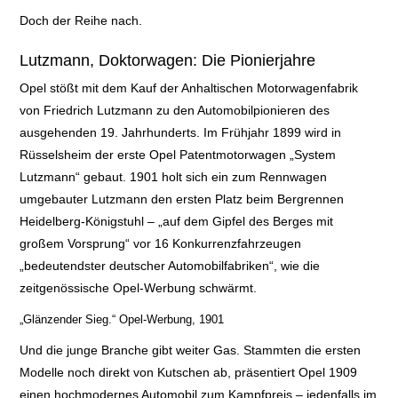
Doch der Reihe nach.
Lutzmann, Doktorwagen: Die Pionierjahre
Opel stößt mit dem Kauf der Anhaltischen Motorwagenfabrik
von Friedrich Lutzmann zu
den Automobilpionieren des
ausgehenden 19. Jahrhunderts
. Im Frühjahr 1899 wird in
Rüsselsheim der erste Opel Patentmotorwagen „System
Lutzmann“ gebaut
. 1901 holt sich ein zum Rennwagen
umgebauter Lutzmann den
ersten Platz beim Bergrennen
Heidelberg-Königstuhl – „auf dem Gipfel des Berges mit
großem Vorsprung“ vor 16 Konkurrenzfahrzeugen
„bedeutendster deutscher
Automobilfabriken“, wie die
zeitgenössische Opel-Werbung schwärmt.
„Glänzender Sieg.“ Opel-Werbung, 1901
Und die junge Branche gibt weiter Gas
. Stammten die ersten
Modelle noch direkt von Kutschen ab, präsentiert Opel 1909
einen hochmodernes Automobil zum Kampfpreis – jedenfalls im