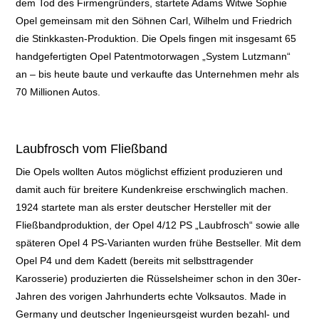
dem
Tod des Firmengründers, startete Adams Witwe Sophie
Opel gemeinsam mit den Söhnen Carl,
Wilhelm und Friedrich
die Stinkkasten-Produktion. Die Opels fingen m
it insgesamt 65
handgefertigten Opel Patentmotorwagen „System Lutzmann“
an – bis heute baute und verkaufte das Unternehmen mehr als
70 Millionen Autos
.
Laubfrosch vom Fließband
Die Opels wollten
Autos möglichst effizient produzieren und
damit auch für breitere Kundenkreise erschwinglich
machen.
1924 startete man als erster deutscher Hersteller mit der
Fließbandproduktion, der Opel 4/12 PS „Laubfrosch“ sowie alle
späteren Opel 4 PS-Varianten wurden frühe Bestseller. Mit dem
Opel P4 und dem Kadett
(bereits mit selbsttragender
Karosserie) produzierten die Rüsselsheimer schon in den 30er-
J
ahren des vorigen Jahrhunderts echte Volksautos. Made in
Germany und
deutscher Ingenieursgeist wurden bezahl- und