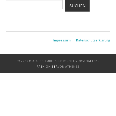
Suchen
SUCHEN
Impressum
Datenschutzerklärung
© 2026 MOTORFUTURE. ALLE RECHTE VORBEHALTEN.
FASHIONISTA
VON ATHEMES