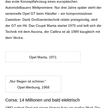
das erste
Konzeptfahrzeug eines europäischen
Automobilbauers Weltpremiere. Nur drei Jahre
später steht der
serienreife Opel GT beim Händler – ein kompromissloser
Zweisitzer.
Dank Großserientechnik relativ preisgünstig, wird
der GT ein Hit. Das Coupé
Manta startet 1970 und teilt sich die
Technik mit dem
Ascona, der Calibra ist ab 1989 baugleich mit
dem Vectra.
Opel Manta, 1971
„Nur fliegen ist schöner.“
Opel-Werbung, 1968
Corsa: 14 Millionen und bald elektrisch
1982 gelingt Opel mit einem kleinen Auto ein großer Wurf. Der